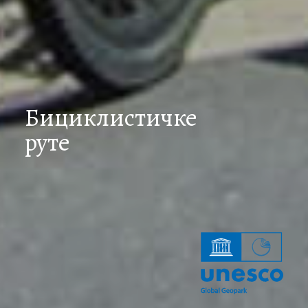
Бициклистичке
руте