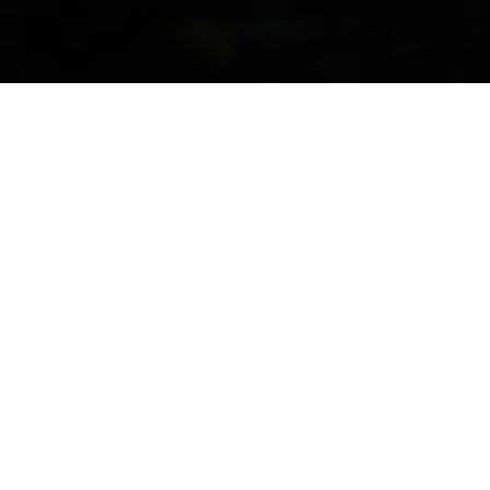
Веб:
www.npdjerdap.rs
Е-пошта:
office@npdjerdap.rs
Телефон:
+ 381 (0) 30 215 0070
Туристичка организација Голубац
Веб:
www.togolubac.rs/
Е-пошта:
togolubac01@gmail.com
Телефон:
+ 381 (0) 12 638 614