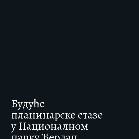
Будуће
планинарске стазе
у Националном
парку Ђердап