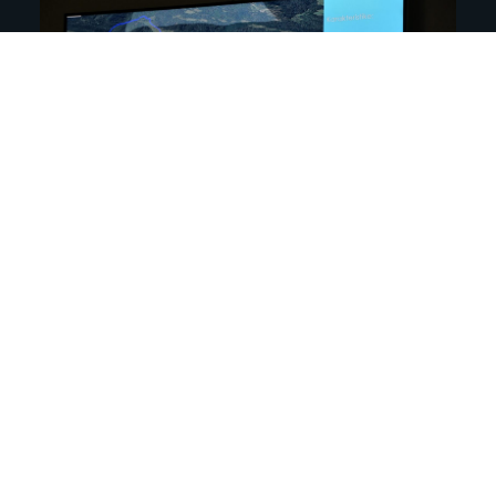
У Центру за посетиоце Тврђаве Голубачки
град д.о.о, одржана је 16. септембра
промоција Пројекта „Унапређење
туристичке понуде НП Ђердап и Општине
Голубац у области активног боравка у
природи и очувања животне средине“.
Пројекат су реаализовали Бициклистичко-