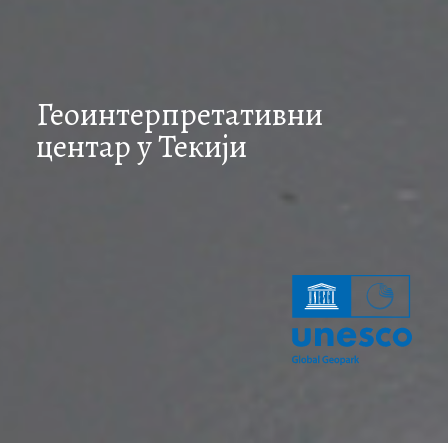
Геоинтерпретативни
центар у Текији