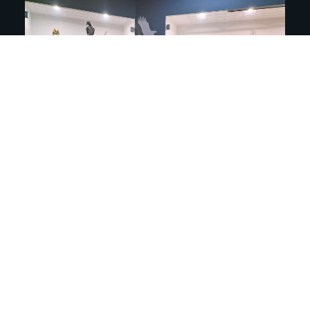
Geopark Đerdap je ugostio učenike trećeg
razreda OŠ “Velimir Markićević” iz
Majdanpeka u okviru edukativne aktivnosti
na otvorenom. Cilj posete bio je da deca kroz
neposredno iskustvo u prirodi uče o biljnim i