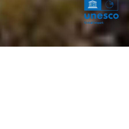
Đerdap pruža brojne mogućnosti za pešačenje. Pešačke
staze različitih dužina koje prolaze kroz atraktivne
predele, rezervate prirode i završavaju se na vidikovcima,