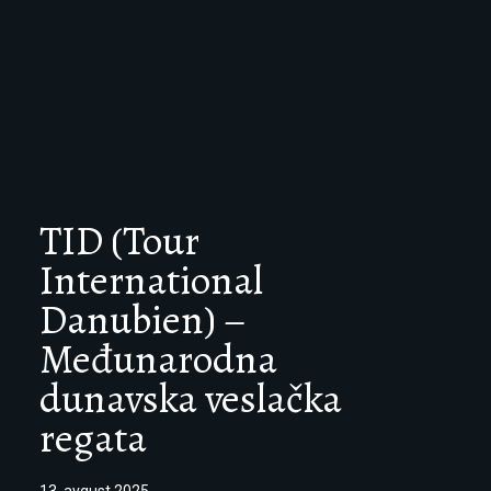
TID (Tour
International
Danubien) –
Međunarodna
dunavska veslačka
regata