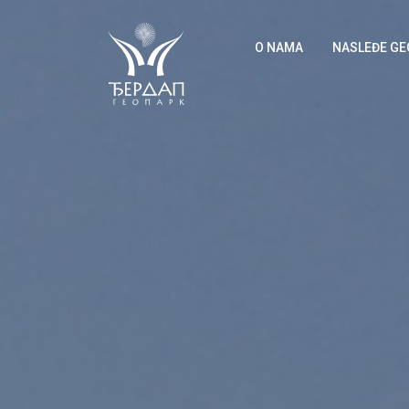
O NAMA
NASLEĐE G