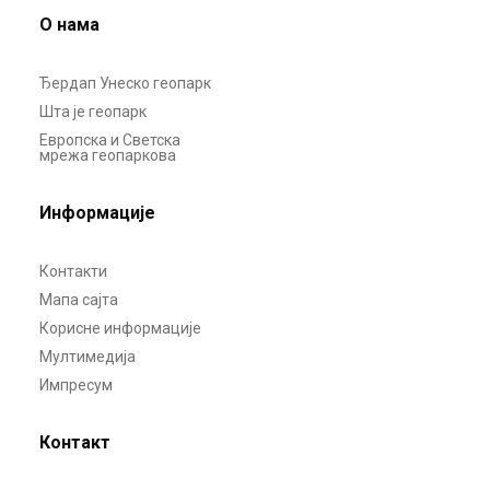
О нама
Ђердап Унеско геопарк
Шта је геопарк
Европска и Светска
мрежа геопаркова
Информације
Контакти
Мапа сајта
Корисне информације
Мултимедија
Импресум
Контакт