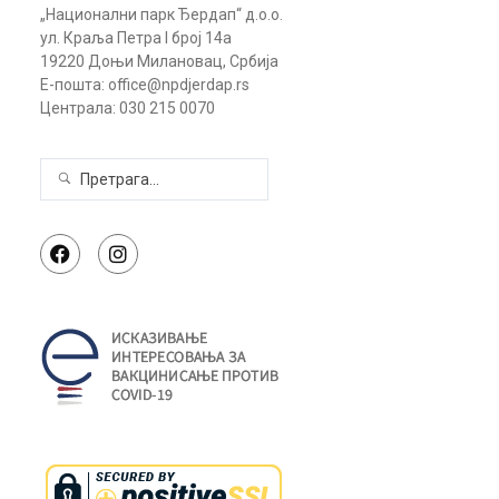
„Национални парк Ђердап“ д.о.о.
ул. Краља Петра I број 14а
19220 Доњи Милановац, Србија
Е-пошта: office@npdjerdap.rs
Централа: 030 215 0070