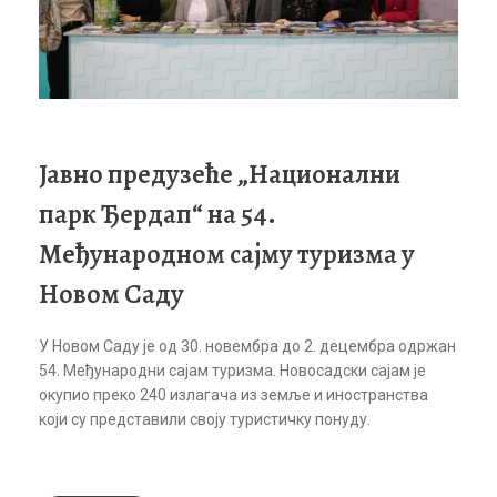
Јавно предузеће „Национални
парк Ђердап“ на 54.
Међународном сајму туризма у
Новом Саду
У Новом Саду је од 30. новембра до 2. децембра одржан
54. Међународни сајам туризма. Новосадски сајам је
окупио преко 240 излагача из земље и иностранства
који су представили своју туристичку понуду.