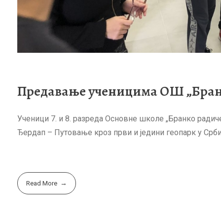
Предавање ученицима ОШ „Бран
Ученици 7. и 8. разреда Основне школе „Бранко радич
Ђердап – Путовање кроз први и једини геопарк у Србиј
Read More