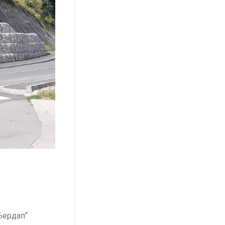
Ђердап“