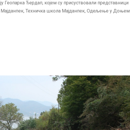
ју Геопарка Ђердап, којем су присуствовали представниц
О Мајданпек, Техничка школа Мајданпек, Одељење у Доњем