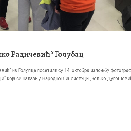
ко Радичевић“ Голубац
евић“ из Голупца посетили су 14. октобра изложбу фотограф
и“ која се налази у Народној библиотеци „Вељко Дугошевић