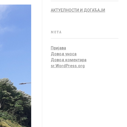
АКТУЕЛНОСТИ И ДОГАЂАЈИ
META
Пријава
Довод уноса
Довод коментара
sr.WordPress.org