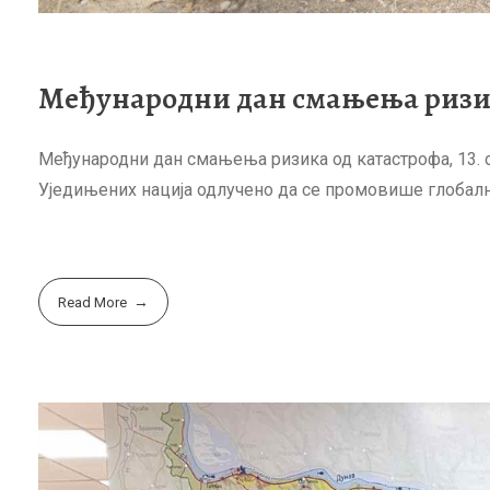
Међународни дан смањења ризик
Међународни дан смањења ризика од катастрофа, 13. ок
Уједињених нација одлучено да се промовише глобалн
Read More