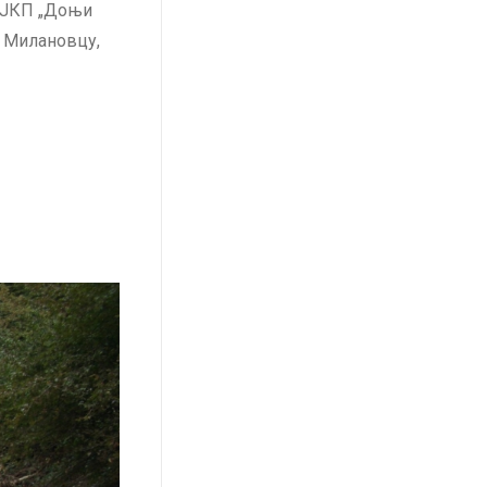
и ЈКП „Доњи
 Милановцу,