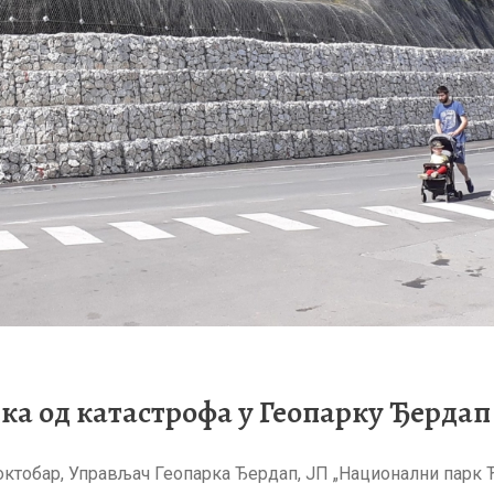
а од катастрофа у Геопарку Ђердап
октобар, Управљач Геопарка Ђердап, ЈП „Национални парк 