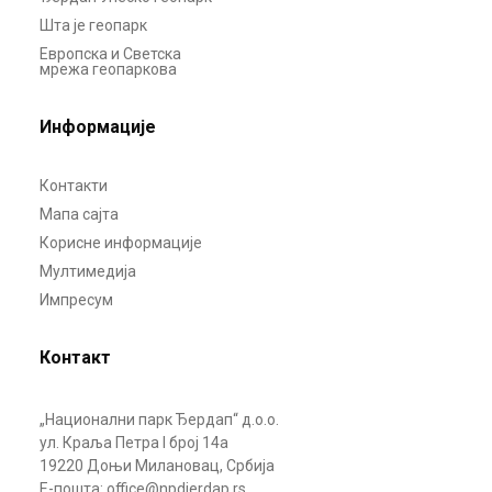
Шта је геопарк
Европска и Светска
мрежа геопаркова
Информације
Контакти
Мапа сајта
Корисне информације
Мултимедија
Импресум
Контакт
„Национални парк Ђердап“ д.о.о.
ул. Краља Петра I број 14а
19220 Доњи Милановац, Србија
Е-пошта: office@npdjerdap.rs