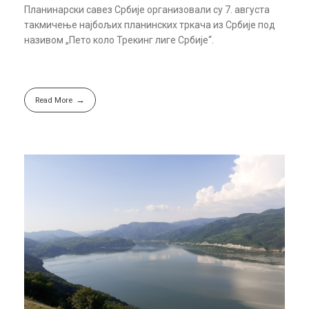
Планинарски савез Србије организовали су 7. августа
такмичење најбољих планинских тркача из Србије под
називом „Пето коло Трекинг лиге Србије“.
Read More