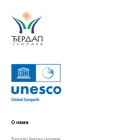
О нама
Ђердап Унеско геопарк