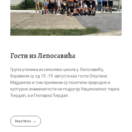
Гости из Лепосавића
Група ученика из неколико школа у Лепосавићу,
боравили су од 15.-19. августа као гости Општине
Мајданпек и том приликом су посетили природне и
културне знаменитости на подручју Националног парка
Ђердап, а и Геопарка Ђердап.
Read More