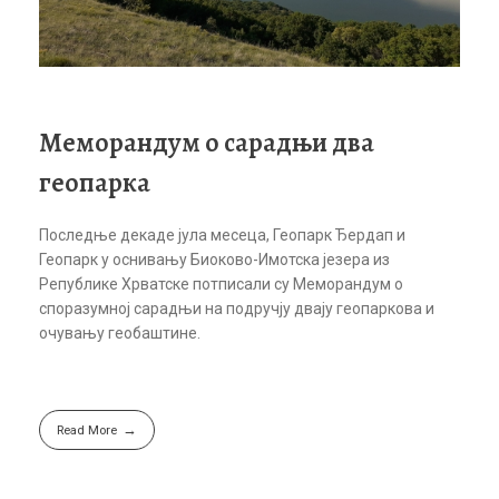
Меморандум о сарадњи два
геопарка
Последње декаде јула месеца, Геопарк Ђердап и
Геопарк у оснивању Биоково-Имотска језера из
Републике Хрватске потписали су Меморандум о
споразумној сарадњи на подручју двају геопаркова и
очувању геобаштине.
Read More