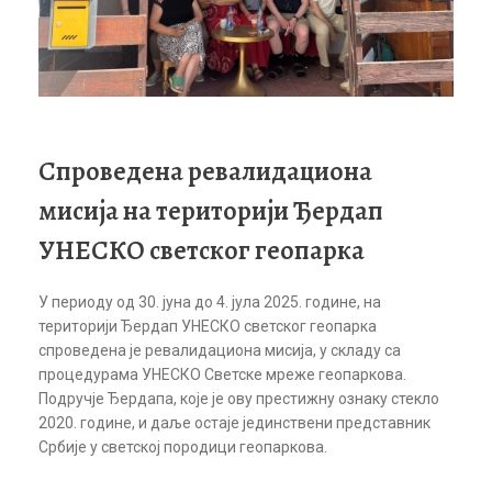
Спроведена ревалидациона
мисија на територији Ђердап
УНЕСКО светског геопарка
У периоду од 30. јуна до 4. јула 2025. године, на
територији Ђердап УНЕСКО светског геопарка
спроведена је ревалидациона мисија, у складу са
процедурама УНЕСКО Светске мреже геопаркова.
Подручје Ђердапа, које је ову престижну ознаку стекло
2020. године, и даље остаје јединствени представник
Србије у светској породици геопаркова.