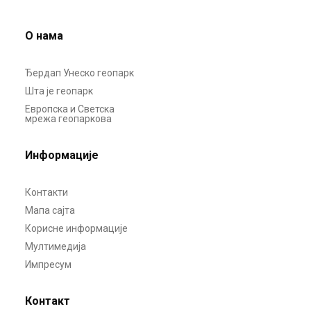
О нама
Ђердап Унеско геопарк
Шта је геопарк
Европска и Светска
мрежа геопаркова
Информације
Контакти
Мапа сајта
Корисне информације
Мултимедија
Импресум
Контакт