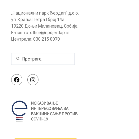
„Национални парк Ђердап“ д.о.о.
ул. Краља Петра I број 14а
19220 Доњи Милановац, Србија
Е-пошта: office@npdjerdap.rs
Централа: 030 215 0070