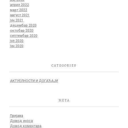
април 2022
март 2022
август 2021
јун 2021
децембар 2020
октобар 2020
септембар 2020
јул 2020
јун 2020
CATEGORIES
АКТУЕЛНОСТИ И ДОГАЂАЈИ
META
Пријава
Довод уноса
Довод коментара