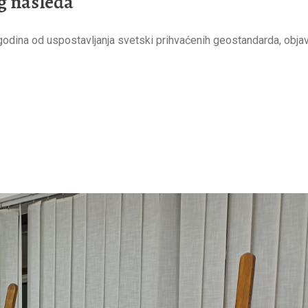
g nasleđa
dina od uspostavljanja svetski prihvaćenih geostandarda, objav