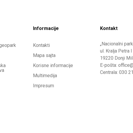
Informacije
Kontakt
„Nacionalni park
geopark
Kontakti
ul. Kralja Petra 
Mapa sajta
19220 Donji Mil
E-pošta: office
ska
Korisne informacije
va
Centrala: 030 2
Multimedija
Impresum