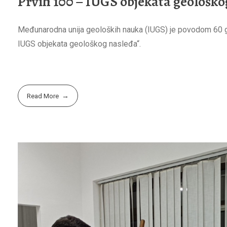
Prvih 100 – IUGS objekata geološko
Međunarodna unija geoloških nauka (IUGS) je povodom 60 go
IUGS objekata geološkog nasleđa“.
Read More