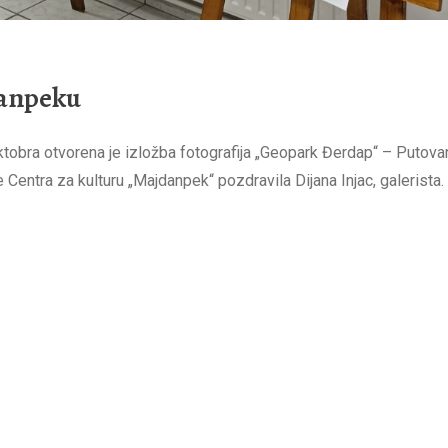
danpeku
ktobra otvorena je izložba fotografija „Geopark Đerdap“ – Putovan
 Centra za kulturu „Majdanpek“ pozdravila Dijana Injac, galerista.