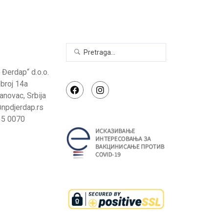
 Đerdap“ d.o.o.
I broj 14a
anovac, Srbija
@npdjerdap.rs
15 0070