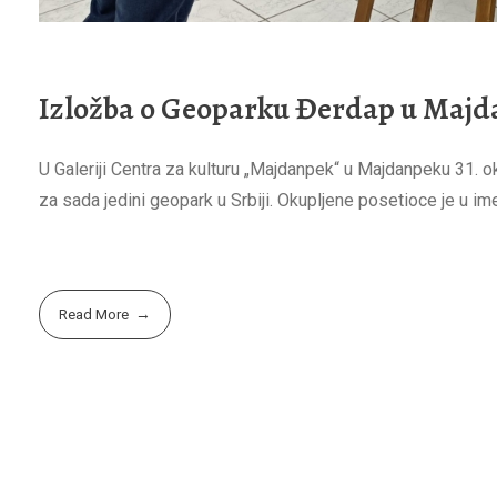
Izložba o Geoparku Đerdap u Maj
U Galeriji Centra za kulturu „Majdanpek“ u Majdanpeku 31. o
za sada jedini geopark u Srbiji. Okupljene posetioce je u ime
Read More