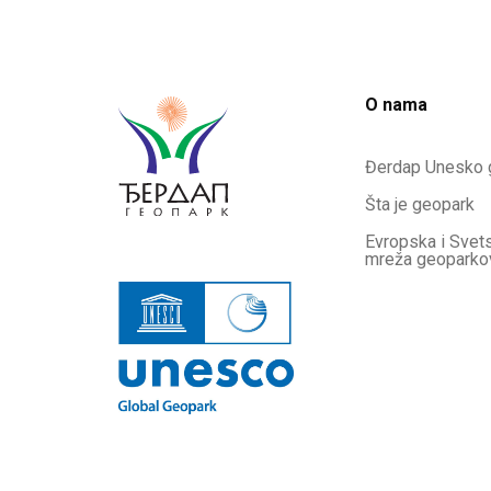
O nama
Đerdap Unesko 
Šta je geopark
Evropska i Svet
mreža geoparko