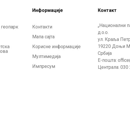
Информације
Контакт
„Национални п
 геопарк
Контакти
д.о.о.
Мапа сајта
ул. Краља Петр
19220 Доњи М
етска
Корисне информације
кова
Србија
Мултимедија
Е-пошта: offic
Импресум
Централа: 030