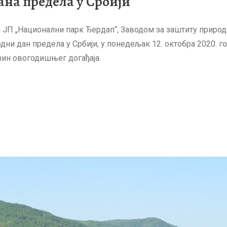
на предела у Србији
 ЈП „Национални парк Ђердап“, Заводом за заштиту природ
 дан предела у Србији, у понедељак 12. октобра 2020. го
аћин овогодишњег догађаја.