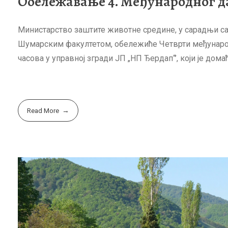
Обележавање 4. Међународног да
Министарство заштите животне средине, у сарадњи са
Шумарским факултетом, обележиће Четврти међународни
часова у управној згради ЈП „НП Ђердап“’, који је дом
Read More