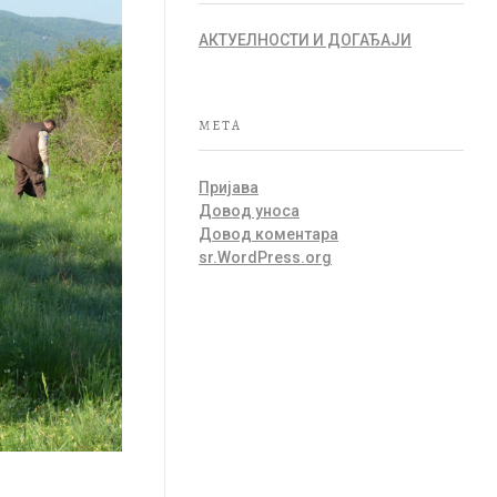
АКТУЕЛНОСТИ И ДОГАЂАЈИ
META
Пријава
Довод уноса
Довод коментара
sr.WordPress.org