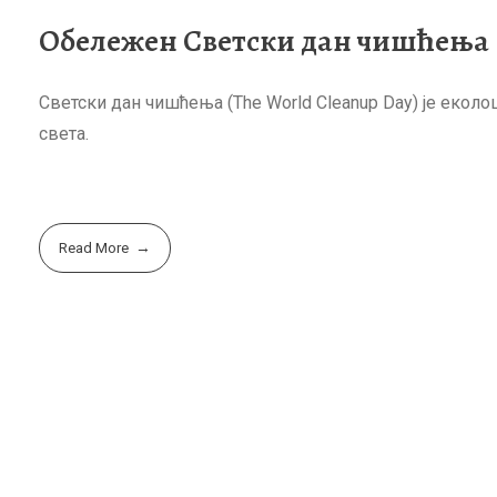
Обележен Светски дан чишћења
Светски дан чишћења (The World Cleanup Day) је екол
света.
Read More