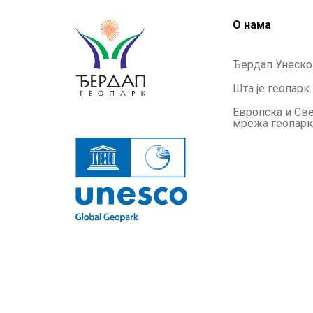
О нама
Ђердап Унеско
Шта је геопарк
Европска и Св
мрежа геопар