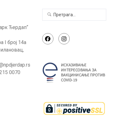
арк Ђердап“
а I број 14а
илановац,
e@npdjerdap.rs
 215 0070